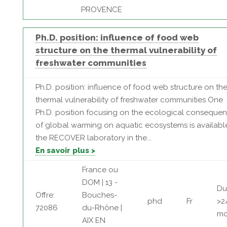
PROVENCE
Ph.D. position: influence of food web
structure on the thermal vulnerability of
freshwater communities
Ph.D. position: influence of food web structure on th
thermal vulnerability of freshwater communities One
Ph.D. position focusing on the ecological conseque
of global warming on aquatic ecosystems is availabl
the RECOVER laboratory in the...
En savoir plus >
France ou
DOM | 13 -
Du
Offre:
Bouches-
phd
Fr
>2
72086
du-Rhône |
mo
AIX EN