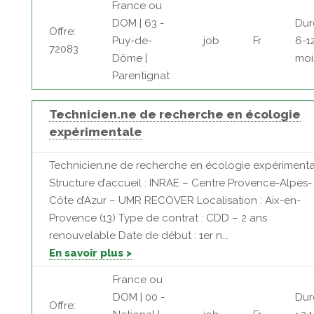
France ou
DOM | 63 -
Dur
Offre:
Puy-de-
job
Fr
6-1
72083
Dôme |
moi
Parentignat
Technicien.ne de recherche en écologie
expérimentale
Technicien.ne de recherche en écologie expérimenta
Structure d’accueil : INRAE – Centre Provence-Alpes-
Côte d’Azur – UMR RECOVER Localisation : Aix-en-
Provence (13) Type de contrat : CDD – 2 ans
renouvelable Date de début : 1er n...
En savoir plus >
France ou
DOM | 00 -
Dur
Offre: