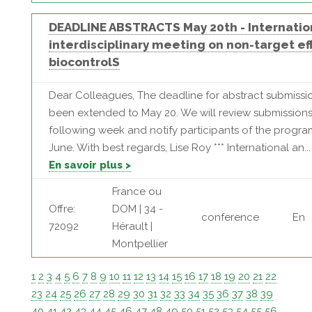
DEADLINE ABSTRACTS May 20th - Internatio
interdisciplinary meeting on non-target ef
biocontrolS
Dear Colleagues, The deadline for abstract submissi
been extended to May 20. We will review submissions
following week and notify participants of the program
June. With best regards, Lise Roy *** International an...
En savoir plus >
France ou
Offre:
DOM | 34 -
conference
En
72092
Hérault |
Montpellier
1
2
3
4
5
6
7
8
9
10
11
12
13
14
15
16
17
18
19
20
21
22
23
24
25
26
27
28
29
30
31
32
33
34
35
36
37
38
39
40
41
42
43
44
45
46
47
48
49
50
51
52
53
54
55
56