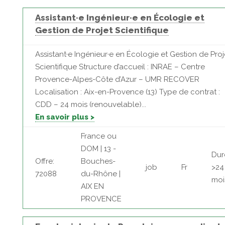
Assistant·e Ingénieur·e en Écologie et
Gestion de Projet Scientifique
Assistant·e Ingénieur·e en Écologie et Gestion de Proj
Scientifique Structure d’accueil : INRAE – Centre
Provence-Alpes-Côte d’Azur – UMR RECOVER
Localisation : Aix-en-Provence (13) Type de contrat :
CDD – 24 mois (renouvelable)...
En savoir plus >
France ou
DOM | 13 -
Dur
Offre:
Bouches-
job
Fr
>24
72088
du-Rhône |
moi
AIX EN
PROVENCE