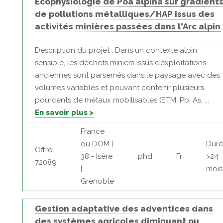
Ecophysiologie de Poa alpina sur gradient
de pollutions métalliques/HAP issus des
activités minières passées dans l'Arc alpin
Description du projet : Dans un contexte alpin
sensible, les déchets miniers issus d’exploitations
anciennes sont parsemés dans le paysage avec des
volumes variables et pouvant contenir plusieurs
pourcents de métaux mobilisables (ETM; Pb, As, ...
En savoir plus >
France
ou DOM |
Duré
Offre:
38 - Isère
phd
Fr
>24
72089
|
mois
Grenoble
Gestion adaptative des adventices dans
des systèmes agricoles diminuant ou