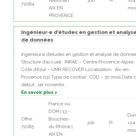
National |
job
Fr
>24
72084
AIX EN
moi
PROVENCE
Ingénieur·e d’études en gestion et analys
de données
Ingénieur·e d’études en gestion et analyse de donné
Structure d’accueil : INRAE – Centre Provence-Alpes-
Côte d’Azur – UMR RECOVER Localisation : Aix-en-
Provence (13) Type de contrat : CDD – 30 mois Date 
début : 1er novembr...
En savoir plus >
France ou
DOM | 13 -
Dur
Offre:
Bouches-
job
Fr
>24
72085
du-Rhône |
moi
AIX EN