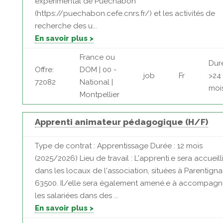
expérimental de Puéchabon
(https://puechabon.cefe.cnrs.fr/) et les activités de
recherche des u...
En savoir plus >
France ou
Dur
Offre:
DOM | 00 -
job
Fr
>24
72082
National |
moi
Montpellier
Apprenti animateur pédagogique (H/F)
Type de contrat : Apprentissage Durée : 12 mois
(2025/2026) Lieu de travail : L'apprenti.e sera accueilli
dans les locaux de l'association, situées à Parentignat
63500. Il/elle sera également amené.e à accompagn
les salariées dans des ...
En savoir plus >