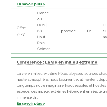
En savoir plus >
France
ou
DOM |
Du
Offre:
68 -
postdoc
En
12
72731
Haut-
mo
Rhin |
Colmar
Conférence : La vie en milieu extrême
La vie en milieu extrême Pôles, abysses, sources cha
haute atmosphère, nous fascinent et alimentent depu
longtemps notre imaginaire. Inaccessibles et hostiles
espèce, ces milieux extrêmes hébergent en réalité u
immense di...
En savoir plus >