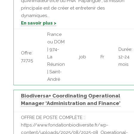
qu’Animateur·trice du PNA “Papangue”, la mission
principale est de créer et entretenir des
dynamiques...
En savoir plus >
France
ou DOM
| 974-
Durée:
Offre:
La
job
Fr
12-24
72725
Réunion
mois
| Saint-
André
Biodiversa+ Coordinating Operational
Manager ‘Administration and Finance’
OFFRE DE POSTE COMPLÈTE :
https://www.fondationbiodiversite.fr/wp-
content/uploads/2025/08/2025-08_Operational-