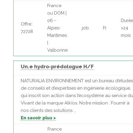
France
ou DOM |
06 -
Durée
Offre:
Alpes-
job
Fr
>24
72728
Maritimes
mois
|
Valbonne
Un.e hydro-prédologue H/F
NATURALIA ENVIRONNEMENT est un bureau d’études
de conseils et d’expertises en ingénierie écologique,
qui inscrit son action dans l’écosystème au service d
Vivant de la marque Alkïos. Notre mission : Fournir à
nos clients des solutions ...
En savoir plus >
France