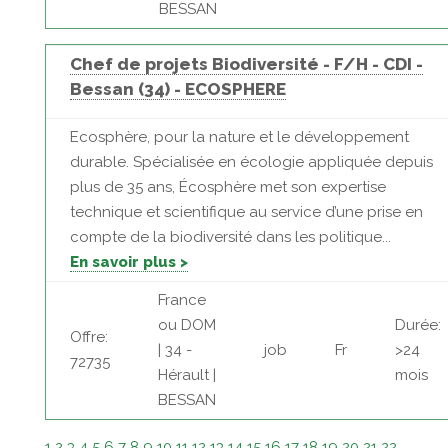
BESSAN
Chef de projets Biodiversité - F/H - CDI -
Bessan (34) - ECOSPHERE
Ecosphère, pour la nature et le développement
durable. Spécialisée en écologie appliquée depuis
plus de 35 ans, Écosphère met son expertise
technique et scientifique au service d’une prise en
compte de la biodiversité dans les politique...
En savoir plus >
France
ou DOM
Durée:
Offre:
| 34 -
job
Fr
>24
72735
Hérault |
mois
BESSAN
1
2
3
4
5
6
7
8
9
10
11
12
13
14
15
16
17
18
19
20
21
22