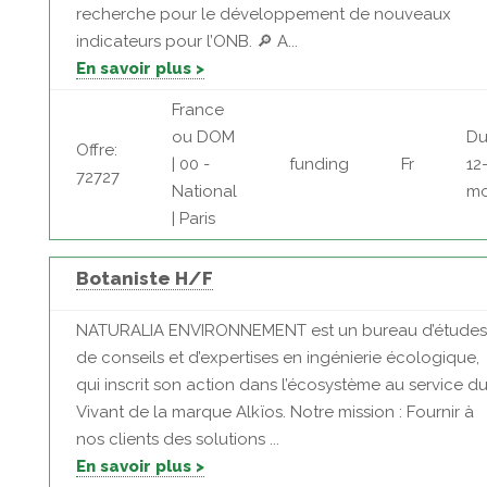
recherche pour le développement de nouveaux
indicateurs pour l’ONB. 🔎 A...
En savoir plus >
France
ou DOM
Du
Offre:
| 00 -
funding
Fr
12
72727
National
mo
| Paris
Botaniste H/F
NATURALIA ENVIRONNEMENT est un bureau d’études
de conseils et d’expertises en ingénierie écologique,
qui inscrit son action dans l’écosystème au service d
Vivant de la marque Alkïos. Notre mission : Fournir à
nos clients des solutions ...
En savoir plus >