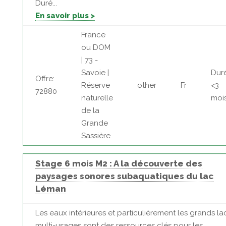
Duré...
En savoir plus >
France
ou DOM
| 73 -
Savoie |
Dur
Offre:
Réserve
other
Fr
<3
72880
naturelle
moi
de la
Grande
Sassière
Stage 6 mois M2 : A la découverte des
paysages sonores subaquatiques du lac
Léman
Les eaux intérieures et particulièrement les grands la
multi-usages sont des ressources clés pour les