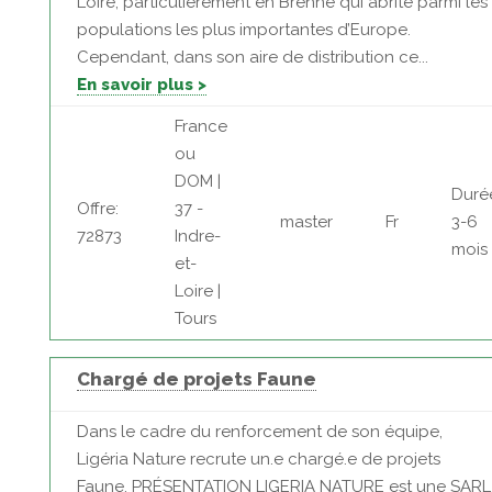
Loire, particulièrement en Brenne qui abrite parmi les
populations les plus importantes d’Europe.
Cependant, dans son aire de distribution ce...
En savoir plus >
France
ou
DOM |
Duré
Offre:
37 -
master
Fr
3-6
72873
Indre-
mois
et-
Loire |
Tours
Chargé de projets Faune
Dans le cadre du renforcement de son équipe,
Ligéria Nature recrute un.e chargé.e de projets
Faune. PRÉSENTATION LIGERIA NATURE est une SARL