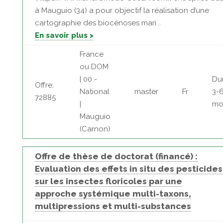
à Mauguio (34) a pour objectif la réalisation d’une
cartographie des biocénoses mari...
En savoir plus >
France
ou DOM
| 00 -
Du
Offre:
National
master
Fr
3-
72885
|
mo
Mauguio
(Carnon)
Offre de thèse de doctorat (financé) :
Evaluation des effets in situ des pesticides
sur les insectes floricoles par une
approche systémique multi-taxons,
multipressions et multi-substances