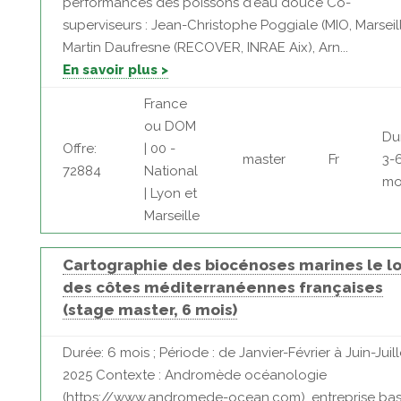
performances des poissons d'eau douce Co-
superviseurs : Jean-Christophe Poggiale (MIO, Marseill
Martin Daufresne (RECOVER, INRAE Aix), Arn...
En savoir plus >
France
ou DOM
Du
Offre:
| 00 -
master
Fr
3-
72884
National
mo
| Lyon et
Marseille
Cartographie des biocénoses marines le l
des côtes méditerranéennes françaises
(stage master, 6 mois)
Durée: 6 mois ; Période : de Janvier-Février à Juin-Juill
2025 Contexte : Andromède océanologie
(https://www.andromede-ocean.com), entreprise ba