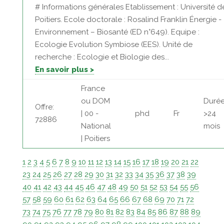
# Informations générales Etablissement : Université d
Poitiers. Ecole doctorale : Rosalind Franklin Énergie -
Environnement – Biosanté (ED n°649). Equipe :
Ecologie Evolution Symbiose (EES). Unité de
recherche : Ecologie et Biologie des...
En savoir plus >
France
ou DOM
Durée
Offre:
| 00 -
phd
Fr
>24
72886
National
mois
| Poitiers
1
2
3
4
5
6
7
8
9
10
11
12
13
14
15
16
17
18
19
20
21
22
23
24
25
26
27
28
29
30
31
32
33
34
35
36
37
38
39
40
41
42
43
44
45
46
47
48
49
50
51
52
53
54
55
56
57
58
59
60
61
62
63
64
65
66
67
68
69
70
71
72
73
74
75
76
77
78
79
80
81
82
83
84
85
86
87
88
89