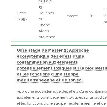
ou DOM |
13 -
D
Offre:
Bouches-
master
Fr
6
72997
du-
m
Rhône |
Aix en
provence
Offre stage de Master 2 : Approche
écosystémique des effets d’une
contamination aux éléments
potentiellement toxiques sur la biodiversi
et les fonctions d’une steppe
méditerranéenne et de son sol
Approche écosystémique des effets d’une contamina
aux éléments potentiellement toxiques sur la biodiver
et les fonctions d’une steppe méditerranéenne et de