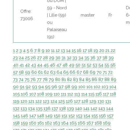
ou DOM |
59 - Nord
D
Offre:
| Lille (59)
master
Fr
6
73006
ou
m
Palaiseau
(91)
1
2
3
4
5
6
7
8
9
10
11
12
13
14
15
16
17
18
19
20
21
22
23
24
25
26
27
28
29
30
31
32
33
34
35
36
37
38
39
40
41
42
43
44
45
46
47
48
49
50
51
52
53
54
55
56
57
58
59
60
61
62
63
64
65
66
67
68
69
70
71
72
73
74
75
76
77
78
79
80
81
82
83
84
85
86
87
88
89
90
91
92
93
94
95
96
97
98
99
100
101
102
103
104
105
106
107
108
109
110
111
112
113
114
115
116
117
118
119
120
121
122
123
124
125
126
127
128
129
130
131
132
133
134
135
136
137
138
139
140
141
142
143
144
145
146
147
148
149
150
151
152
153
154
155
156
157
158
159
160
161
162
163
164
165
166
167
168
169