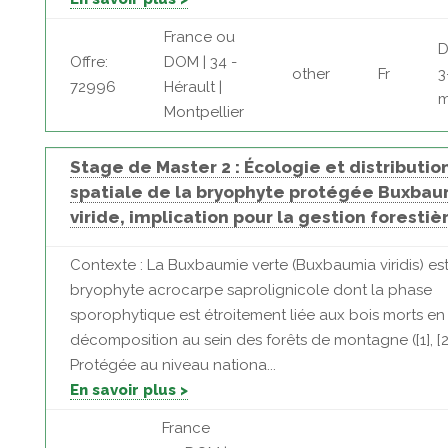
France ou
D
Offre:
DOM | 34 -
other
Fr
3
72996
Hérault |
m
Montpellier
Stage de Master 2 : Écologie et distributio
spatiale de la bryophyte protégée Buxbau
viride, implication pour la gestion forestiè
Contexte : La Buxbaumie verte (Buxbaumia viridis) es
bryophyte acrocarpe saprolignicole dont la phase
sporophytique est étroitement liée aux bois morts en
décomposition au sein des forêts de montagne ([1], [2]
Protégée au niveau nationa...
En savoir plus >
France