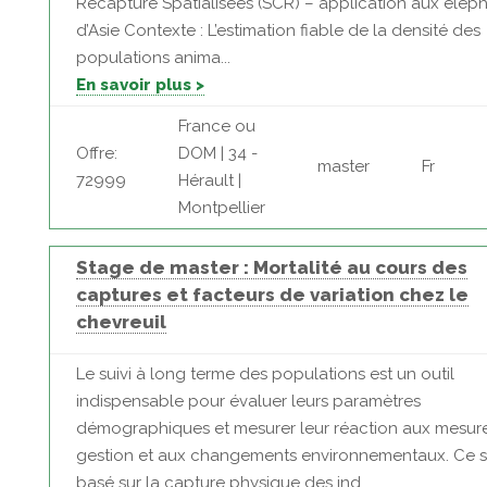
Recapture Spatialisées (SCR) – application aux élép
d’Asie Contexte : L’estimation fiable de la densité des
populations anima...
En savoir plus >
France ou
Offre:
DOM | 34 -
master
Fr
72999
Hérault |
Montpellier
Stage de master : Mortalité au cours des
captures et facteurs de variation chez le
chevreuil
Le suivi à long terme des populations est un outil
indispensable pour évaluer leurs paramètres
démographiques et mesurer leur réaction aux mesur
gestion et aux changements environnementaux. Ce su
basé sur la capture physique des ind...