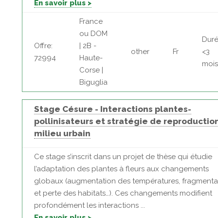
En savoir plus >
France
ou DOM
Duré
Offre:
| 2B -
other
Fr
<3
72994
Haute-
mois
Corse |
Biguglia
Stage Césure - Interactions plantes-
pollinisateurs et stratégie de reproductio
milieu urbain
Ce stage s’inscrit dans un projet de thèse qui étudie
l’adaptation des plantes à fleurs aux changements
globaux (augmentation des températures, fragmenta
et perte des habitats…). Ces changements modifient
profondément les interactions ...
En savoir plus >