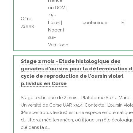
France
ou DOM |
45 -
Offre:
Loiret |
conference
Fr
72993
Nogent-
sur-
Vernisson
Stage 2 mois - Etude histologique des
gonades d'oursins pour la détermination d
cycle de reproduction de l'oursin violet
p.lividus en Corse
Stage technique de 2 mois - Plateforme Stella Mare -
Université de Corse UAR 3514. Contexte : L’oursin viol
(Paracentrotus lividus) est une espèce emblématique
du littoral méditerranéen, où il joue un rôle écologiq
clé dans la s...