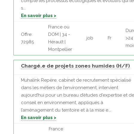
compte les processus écologiques et évolutifs qui le
s...
En savoir plus >
France ou
Dur
Offre:
DOM | 34 -
job
Fr
>24
72985
Hérault |
moi
Montpellier
Chargé.e de projets zones humides (H/F)
Muhalink Repère, cabinet de recrutement spécialisé
dans les métiers de l’environnement, intervient
aujourd’hui pour un bureau d’études d'expertise et d
conseil en environnement, appliqués à
l’aménagement du territoire et à la mise e...
En savoir plus >
France