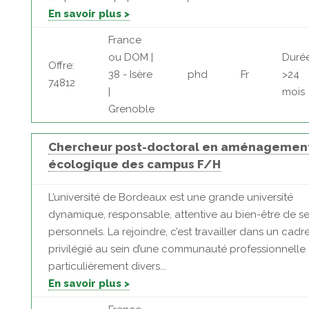
En savoir plus >
France
ou DOM |
Durée
Offre:
38 - Isère
phd
Fr
>24
74812
|
mois
Grenoble
Chercheur post-doctoral en aménagemen
écologique des campus F/H
L’université de Bordeaux est une grande université
dynamique, responsable, attentive au bien-être de s
personnels. La rejoindre, c’est travailler dans un cadr
privilégié au sein d’une communauté professionnelle
particulièrement divers...
En savoir plus >