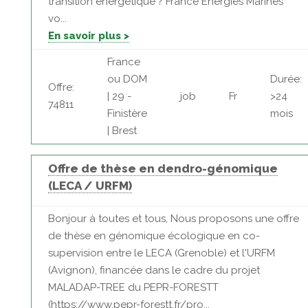
transition énergétique ? France Energies Marines
vo...
En savoir plus >
France
ou DOM
Durée:
Offre:
| 29 -
job
Fr
>24
74811
Finistère
mois
| Brest
Offre de thèse en dendro-génomique
(LECA / URFM)
Bonjour à toutes et tous, Nous proposons une offre
de thèse en génomique écologique en co-
supervision entre le LECA (Grenoble) et l'URFM
(Avignon), financée dans le cadre du projet
MALADAP-TREE du PEPR-FORESTT
(https://www.pepr-forestt.fr/pro...