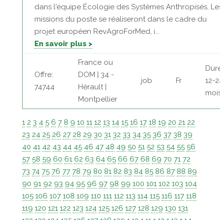
dans l'équipe Écologie des Systèmes Anthropisés. Le
missions du poste se réaliseront dans le cadre du
projet européen RevAgroForMed, i...
En savoir plus >
France ou
Dur
Offre:
DOM | 34 -
job
Fr
12-2
74744
Hérault |
moi
Montpellier
1
2
3
4
5
6
7
8
9
10
11
12
13
14
15
16
17
18
19
20
21
22
23
24
25
26
27
28
29
30
31
32
33
34
35
36
37
38
39
40
41
42
43
44
45
46
47
48
49
50
51
52
53
54
55
56
57
58
59
60
61
62
63
64
65
66
67
68
69
70
71
72
73
74
75
76
77
78
79
80
81
82
83
84
85
86
87
88
89
90
91
92
93
94
95
96
97
98
99
100
101
102
103
104
105
106
107
108
109
110
111
112
113
114
115
116
117
118
119
120
121
122
123
124
125
126
127
128
129
130
131