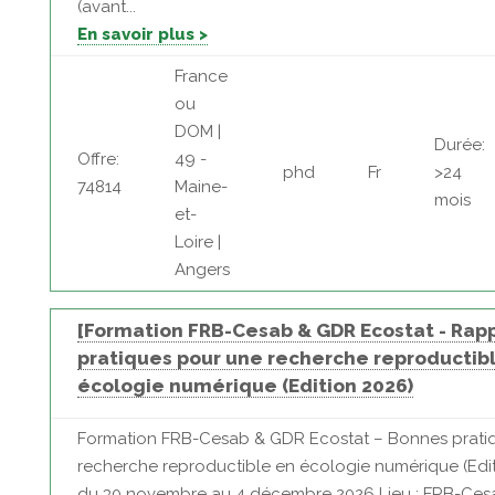
(avant...
En savoir plus >
France
ou
DOM |
Durée:
Offre:
49 -
phd
Fr
>24
74814
Maine-
mois
et-
Loire |
Angers
[Formation FRB-Cesab & GDR Ecostat - Rap
pratiques pour une recherche reproductib
écologie numérique (Edition 2026)
Formation FRB-Cesab & GDR Ecostat – Bonnes prati
recherche reproductible en écologie numérique (Edit
du 30 novembre au 4 décembre 2026 Lieu : FRB-Cesa