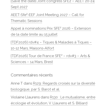
[Save the date] Joint congress SFE2 – AEET 20-24
Sept 2027
AEET-Sfe²-EEF Joint Meeting 2027 – Call for
Thematic Sessions
Appel à nominations Prix SFE² 2026 – Extension
de la date limite au 15 juillet
[TDF2026] rdv#4 – Tiques & Maladies à Tiques –
10-12 Mars, Maisons-Alfort
[TDF2026] Tour de France SFE² – rdv#3 – Arts &
Sciences – 14 Mars, Brest
Commentaires récents
Anne T
dans
R129: Regards croisés sur la diversité
biologique, par S. Barot et al.
Violaine Llaurens
dans
R130 : Le mutualisme, entre
écologie et évolution, V. Llaurens et S. Billiard