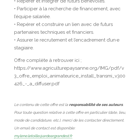
• Repérer et intégrer de futurs bénévoles.
• Participer à la recherche de financement, avec
l’équipe salariée.
• Repérer et construire un lien avec de futurs
partenaires techniques et financiers.
• Assurer le recrutement et l’encadrement d’un·e
stagiaire.
Offre complète à retrouver ici ;
https://www.agriculturepaysanne.org/IMG/pdf/v
3_offre_emploi_animateurice_install_transmi_v300
426_-_a_diffuser.pdf
Le contenu de cette offre est la
responsabilité de ses auteurs
.
Pour toute question relative à cette offre en particulier (date, lieu,
mode de candidature, etc.), merci de les contacter directement.
Un email de contact est disponible:
mylene.letoille@ardeargrandest.fr