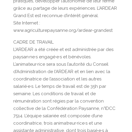
pratiques, développer l’autonomie de leur ferme
grâce au partage de leurs expériences. L’ARDEAR
Grand Est est reconnue d’intérêt général.
Site Internet :
www.agriculturepaysanne.org/ardear-grandest
CADRE DE TRAVAIL
L’ARDEAR a été créée et est administrée par des
paysan·ne·s engagé·e·s et bénévoles.
L’animateur·rice sera sous l’autorité du Conseil
d’Administration de l’ARDEAR et en lien avec la
coordinatrice de l’association et les autres
salarié·e·s. Le temps de travail est de 35h par
semaine. Les conditions de travail et de
rémunération sont régies par la convention
collective de la Confédération Paysanne, n°IDCC
7514. L’équipe salariée est composée d’une
coordinatrice, trois animatreur·rice·s et une
assistante administrative, dont trois basé·e·s à